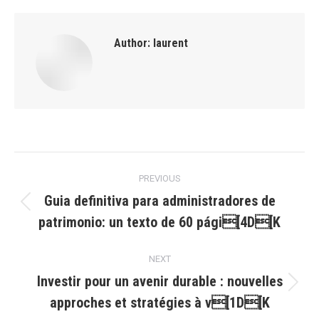
Author:
laurent
Post
PREVIOUS
navigation
Guia definitiva para administradores de
Previous
patrimonio: un texto de 60 pági[4D[K
post:
NEXT
Investir pour un avenir durable : nouvelles
Next
approches et stratégies à v[1D[K
post: