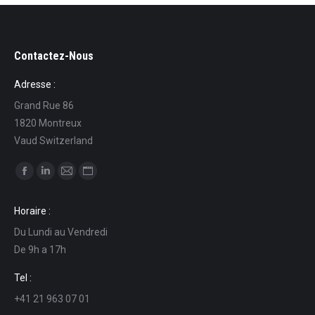
Contactez-Nous
Adresse :
Grand Rue 86
1820 Montreux
Vaud Switzerland
Find us on:
Facebook
Linkedin
Mail
Website
page
page
page
page
Horaire :
opens
opens
opens
opens
Du Lundi au Vendredi
in
in
in
in
De 9h a 17h
new
new
new
new
window
window
window
window
Tel :
+41 21 963 07 01