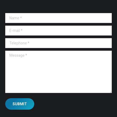
Name *
E-mail *
Telephone *
Message *
SUBMIT