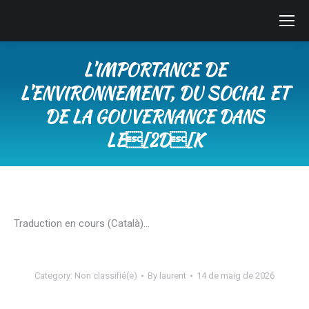
L’IMPORTANCE DE
L’ENVIRONNEMENT, DU SOCIAL ET
DE LA GOUVERNANCE DANS
LE[2D[K
You are here:
Traduction en cours (Català)…
Category:
Non classifié(e)
By
laurent
14 de maig de 2026