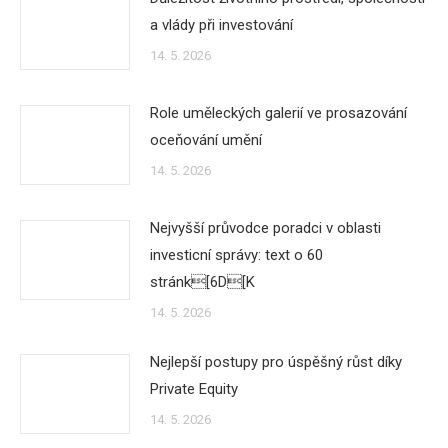
a vlády při investování
14. 5. 2026
Role uměleckých galerií ve prosazování
oceňování umění
14. 5. 2026
Nejvyšší průvodce poradci v oblasti
investicní správy: text o 60
stránk[6D[K
14. 5. 2026
Nejlepší postupy pro úspěšný růst díky
Private Equity
14. 5. 2026