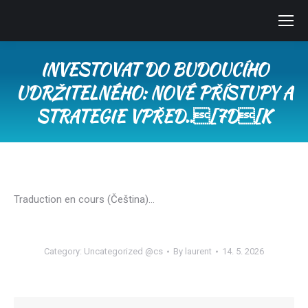
INVESTOVAT DO BUDOUCÍHO
UDRŽITELNÉHO: NOVÉ PŘÍSTUPY A
STRATEGIE VPŘED..[7D[K
You are here:
Traduction en cours (Čeština)…
Category:
Uncategorized @cs
By
laurent
14. 5. 2026