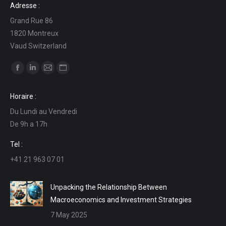
Adresse :
Grand Rue 86
1820 Montreux
Vaud Switzerland
Find us on:
Facebook
Linkedin
Mail
Website
page
page
page
page
Horaire :
opens
opens
opens
opens
Du Lundi au Vendredi
in
in
in
in
De 9h a 17h
new
new
new
new
window
window
window
window
Tel :
+41 21 963 07 01
Unpacking the Relationship Between
Macroeconomics and Investment Strategies
7 May 2025