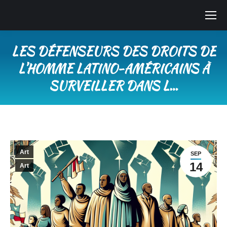
LES DÉFENSEURS DES DROITS DE
L’HOMME LATINO-AMÉRICAINS À
SURVEILLER DANS L…
You are here:
Art
SEP
14
Art