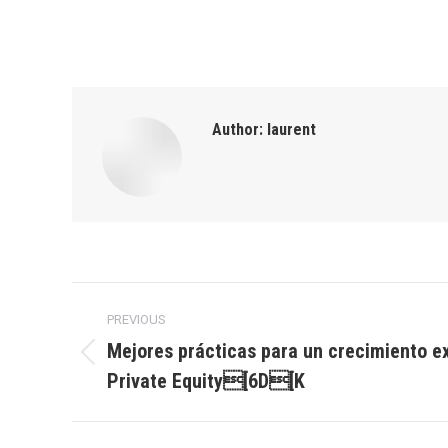
Author:
laurent
Post
PREVIOUS
navigation
Mejores prácticas para un crecimiento ex
Previous
Private Equity[6D[K
post: