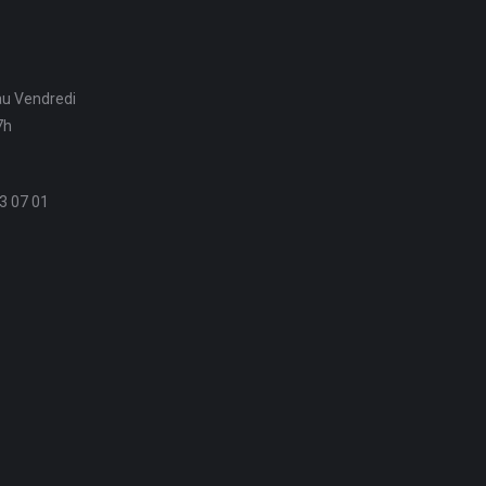
au Vendredi
7h
3 07 01