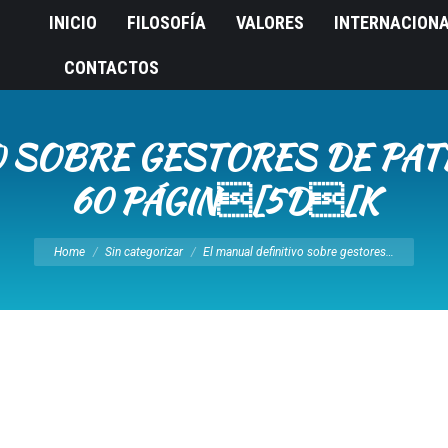
INICIO
FILOSOFÍA
VALORES
INTERNACION
CONTACTOS
O SOBRE GESTORES DE PAT
60 PÁGIN[5D[K
You are here:
Home
Sin categorizar
El manual definitivo sobre gestores…