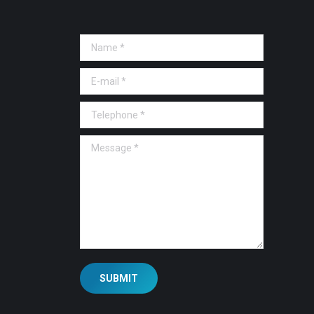
Name *
E-mail *
Telephone *
Message *
SUBMIT