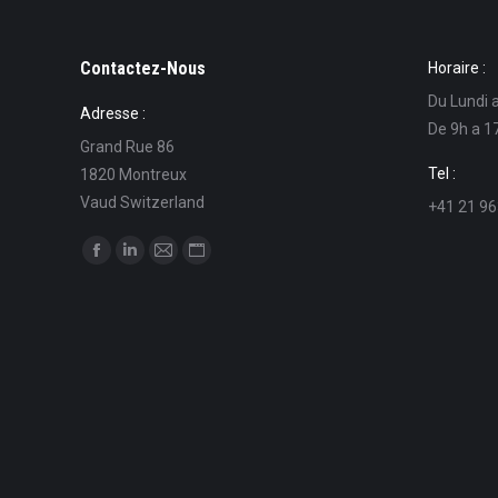
Contactez-Nous
Horaire :
Du Lundi 
Adresse :
De 9h a 1
Grand Rue 86
Tel :
1820 Montreux
Vaud Switzerland
+41 21 96
Find us on:
Facebook
Linkedin
Mail
Website
page
page
page
page
opens
opens
opens
opens
in
in
in
in
new
new
new
new
window
window
window
window