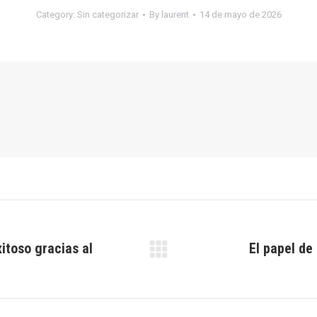
Category:
Sin categorizar
By
laurent
14 de mayo de 2026
itoso gracias al
El papel de
Next
post: