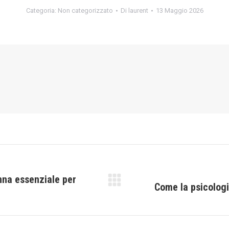
Categoria:
Non categorizzato
Di
laurent
13 Maggio 2026
nna essenziale per
Come la psicologi
Prossimo
post: