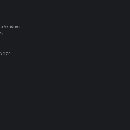
au Vendredi
7h
3 07 01