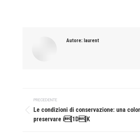
Autore:
laurent
Naviga
PRECEDENTE
tra
Le condizioni di conservazione: una colo
Post
preservare i[1D[K
i
precedente:
post