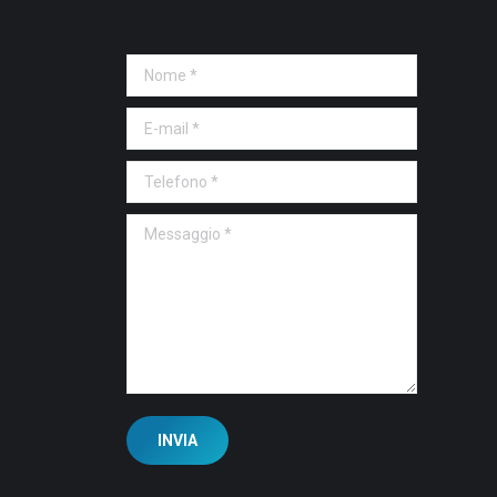
Nome *
E-mail *
Telefono *
Messaggio *
INVIA