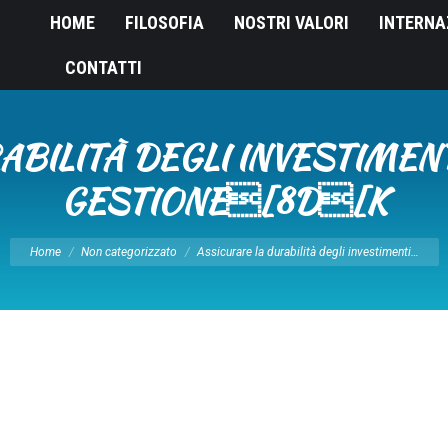
HOME
FILOSOFIA
NOSTRI VALORI
INTERNA
CONTATTI
BILITÀ DEGLI INVESTIMENTI
GESTIONE[8D[K
Tu sei qui:
Home
Non categorizzato
Assicurare la durabilità degli investimenti…