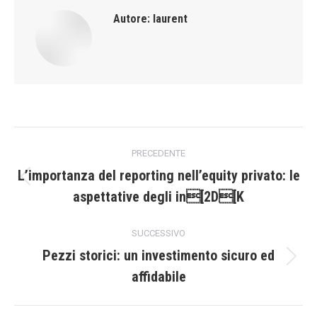
Autore:
laurent
Naviga
PRECEDENTE
tra
L’importanza del reporting nell’equity privato: le
Post
aspettative degli in[2D[K
i
precedente:
post
SUCCESSIVO
Pezzi storici: un investimento sicuro ed
Prossimo
affidabile
post: