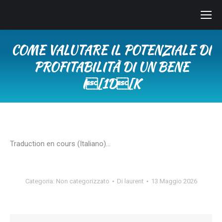
COME VALUTARE IL POTENZIALE DI
PROFITABILITÀ DI UN BENE
I[1D[K
Tu sei qui:
Traduction en cours (Italiano)…
Categoria:
Non categorizzato
Di
laurent
13 Maggio 2026