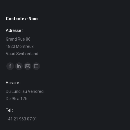
Contactez-Nous
Adresse :
Grand Rue 86
1820 Montreux
Vaud Switzerland
Ci puoi trovare su:
Facebook
Linkedin
Mail
Sito
page
page
page
web
Horaire :
opens
opens
opens
page
Du Lundi au Vendredi
in
in
in
opens
De 9h a 17h
new
new
new
in
window
window
window
new
Tel :
window
+41 21 963 07 01