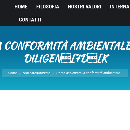
HOME
FILOSOFIA
NOSTRI VALORI
INTERNA
CONTATTI
 CONFORMITÀ AMBIENTALE
DILIGEN[7D[K
Tu sei qui:
Home
Non categorizzato
Come assicurare la conformità ambientale…