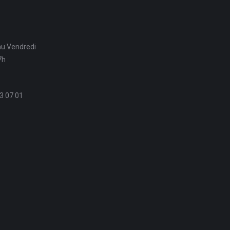
au Vendredi
7h
3 07 01