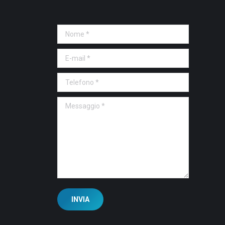
Nome *
E-mail *
Telefono *
Messaggio *
INVIA