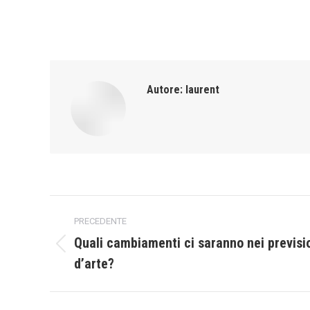
Autore:
laurent
Naviga
PRECEDENTE
tra
Quali cambiamenti ci saranno nei previsi
Post
d’arte?
i
precedente:
post