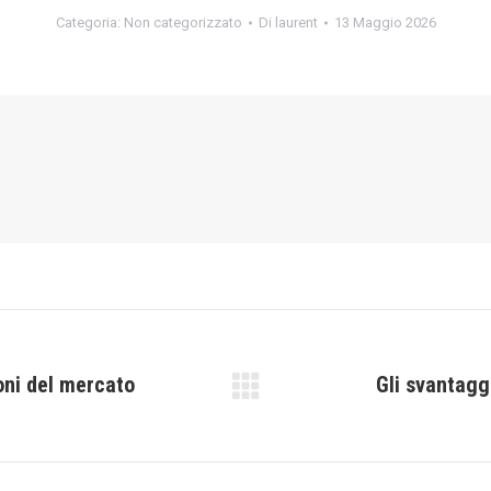
Categoria:
Non categorizzato
Di
laurent
13 Maggio 2026
oni del mercato
Gli svantaggi
Prossimo
post: