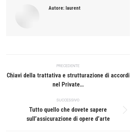
Autore:
laurent
Naviga
PRECEDENTE
tra
Chiavi della trattativa e strutturazione di accordi
Post
nel Private…
i
precedente:
post
SUCCESSIVO
Tutto quello che dovete sapere
Prossimo
sull’assicurazione di opere d’arte
post: