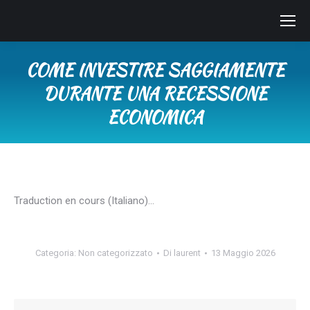
COME INVESTIRE SAGGIAMENTE
DURANTE UNA RECESSIONE
ECONOMICA
Tu sei qui:
Traduction en cours (Italiano)…
Categoria:
Non categorizzato
Di
laurent
13 Maggio 2026