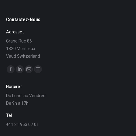
Contactez-Nous
Adresse :
Grand Rue 86
1820 Montreux
Vaud Switzerland
Ci puoi trovare su:
Facebook
Linkedin
Mail
Sito
page
page
page
web
Horaire :
opens
opens
opens
page
Du Lundi au Vendredi
in
in
in
opens
De 9h a 17h
new
new
new
in
window
window
window
new
Tel :
window
+41 21 963 07 01