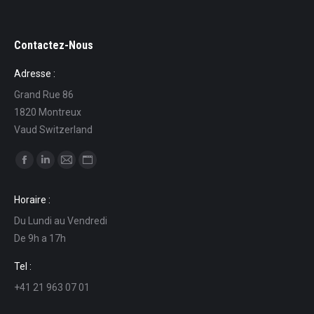
Contactez-Nous
Adresse :
Grand Rue 86
1820 Montreux
Vaud Switzerland
Ci puoi trovare su:
Facebook
Linkedin
Mail
Sito
page
page
page
web
Horaire :
opens
opens
opens
page
Du Lundi au Vendredi
in
in
in
opens
De 9h a 17h
new
new
new
in
window
window
window
new
Tel :
window
+41 21 963 07 01