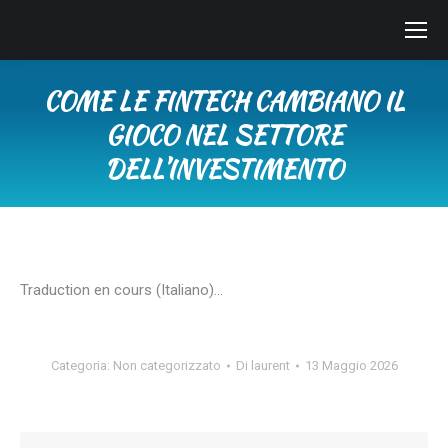
COME LE FINTECH CAMBIANO IL
GIOCO NEL SETTORE
DELL’INVESTIMENTO
Tu sei qui:
Traduction en cours (Italiano)…
Categoria:
Non categorizzato
Di
laurent
13 Maggio 2026