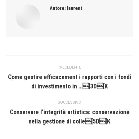
Autore:
laurent
Naviga
PRECEDENTE
tra
Come gestire efficacement i rapporti con i fondi
Post
di investimento in …[3D[K
i
precedente:
post
SUCCESSIVO
Conservare l’integrità artistica: conservazione
Prossimo
nella gestione di colle[5D[K
post: