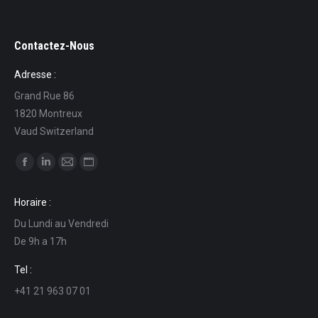
Contactez-Nous
Adresse :
Grand Rue 86
1820 Montreux
Vaud Switzerland
Ci puoi trovare su:
Facebook
Linkedin
Mail
Sito
page
page
page
web
Horaire :
opens
opens
opens
page
Du Lundi au Vendredi
in
in
in
opens
De 9h a 17h
new
new
new
in
window
window
window
new
Tel :
window
+41 21 963 07 01