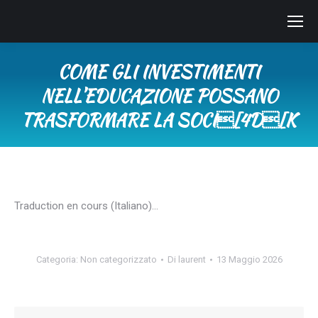
COME GLI INVESTIMENTI
NELL’EDUCAZIONE POSSANO
TRASFORMARE LA SOCI[4D[K
Tu sei qui:
Traduction en cours (Italiano)…
Categoria:
Non categorizzato
Di
laurent
13 Maggio 2026