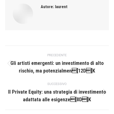
Autore:
laurent
Naviga
PRECEDENTE
tra
Gli artisti emergenti: un investimento di alto
Post
rischio, ma potenzialmen[12D[K
i
precedente:
post
SUCCESSIVO
Il Private Equity: una strategia di investimento
Prossimo
adattata alle esigenze[8D[K
post: