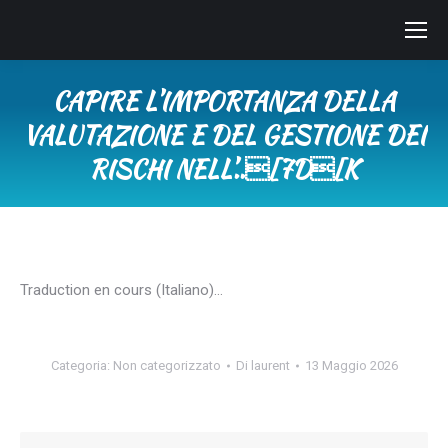
CAPIRE L’IMPORTANZA DELLA
VALUTAZIONE E DEL GESTIONE DEI
RISCHI NELL’..[7D[K
Tu sei qui:
Traduction en cours (Italiano)…
Categoria:
Non categorizzato
Di
laurent
13 Maggio 2026