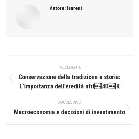
Autore:
laurent
Naviga
PRECEDENTE
tra
Conservazione della tradizione e storia:
Post
L’importanza dell’eredità afri[4D[K
i
precedente:
post
SUCCESSIVO
Macroeconomia e decisioni di investimento
Prossimo
post: