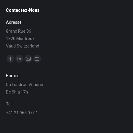
Contactez-Nous
Adresse :
Grand Rue 86
1820 Montreux
Vaud Switzerland
Ci puoi trovare su:
Facebook
Linkedin
Mail
Sito
page
page
page
web
Horaire :
opens
opens
opens
page
Du Lundi au Vendredi
in
in
in
opens
De 9h a 17h
new
new
new
in
window
window
window
new
Tel :
window
+41 21 963 07 01