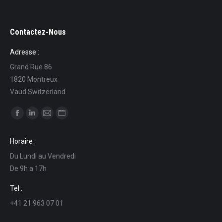
Contactez-Nous
Adresse :
Grand Rue 86
1820 Montreux
Vaud Switzerland
Ci puoi trovare su:
Facebook
Linkedin
Mail
Sito
page
page
page
web
Horaire :
opens
opens
opens
page
Du Lundi au Vendredi
in
in
in
opens
De 9h a 17h
new
new
new
in
window
window
window
new
Tel :
window
+41 21 963 07 01