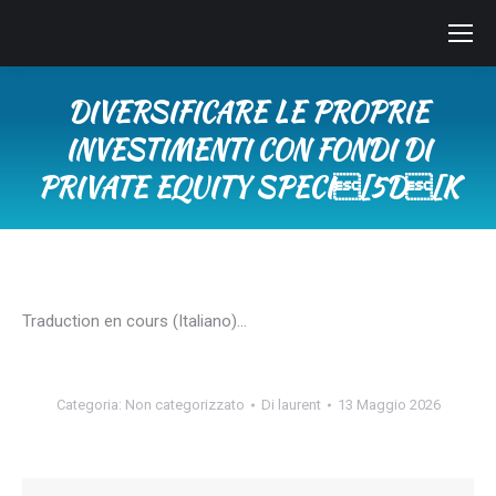
DIVERSIFICARE LE PROPRIE
INVESTIMENTI CON FONDI DI
PRIVATE EQUITY SPECI[5D[K
Tu sei qui:
Traduction en cours (Italiano)…
Categoria:
Non categorizzato
Di
laurent
13 Maggio 2026