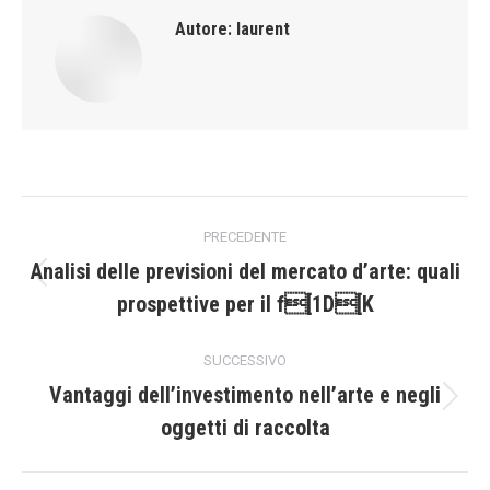
Autore:
laurent
Naviga
PRECEDENTE
tra
Analisi delle previsioni del mercato d’arte: quali
Post
prospettive per il f[1D[K
i
precedente:
post
SUCCESSIVO
Vantaggi dell’investimento nell’arte e negli
Prossimo
oggetti di raccolta
post: