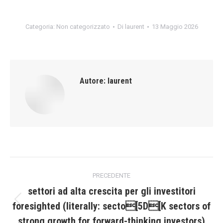
Categoria:
Non categorizzato
Di
laurent
13 Maggio 2026
Autore:
laurent
Naviga
PRECEDENTE
tra
settori ad alta crescita per gli investitori
foresighted (literally: secto[5D[K sectors of
Post
i
precedente:
strong growth for forward-thinking investors)