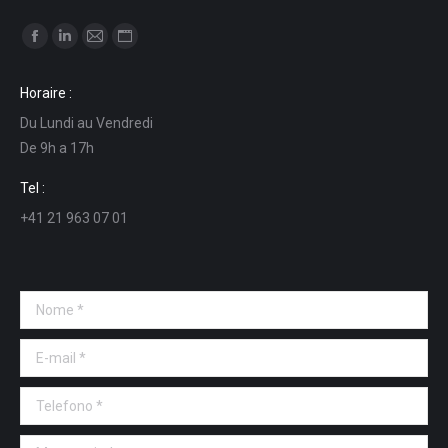
Ci puoi trovare su:
Facebook
Linkedin
Mail
Sito
page
page
page
web
Horaire :
opens
opens
opens
page
Du Lundi au Vendredi
in
in
in
opens
De 9h a 17h
new
new
new
in
window
window
window
new
Tel :
window
+41 21 963 07 01
Nome *
E-mail *
Telefono *
Messaggio *