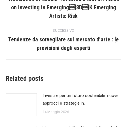
post
precedente:
on Investing in Emerging[8D[K Emerging
Artists: Risk
SUCCESSIVO
Tendenze da sorvegliare sul mercato d’arte : le
Prossimo
previsioni degli esperti
post:
Related posts
Investire per un futuro sostenibile: nuove
approcci e strategie in…
14 Maggio 2026