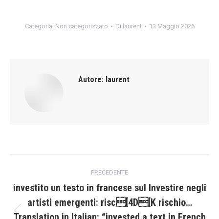
Categoria:
Non categorizzato
Di
laurent
13 Maggio 2026
Autore:
laurent
Naviga
PRECEDENTE
tra
investito un testo in francese sul Investire negli
artisti emergenti: risc[4D[K rischio…
i
Translation in Italian: “invested a text in French
Post