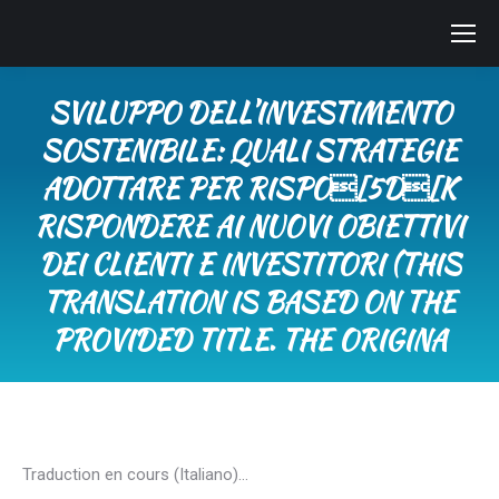
SVILUPPO DELL’INVESTIMENTO
SOSTENIBILE: QUALI STRATEGIE
ADOTTARE PER RISPO[5D[K
RISPONDERE AI NUOVI OBIETTIVI
DEI CLIENTI E INVESTITORI (THIS
TRANSLATION IS BASED ON THE
PROVIDED TITLE. THE ORIGINA
Tu sei qui:
Traduction en cours (Italiano)…