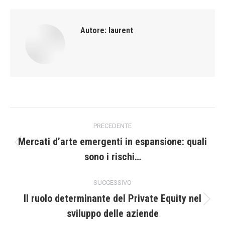
Autore:
laurent
Naviga
PRECEDENTE
tra
Mercati d’arte emergenti in espansione: quali
Post
sono i rischi…
i
precedente:
post
SUCCESSIVO
Il ruolo determinante del Private Equity nel
Prossimo
sviluppo delle aziende
post: