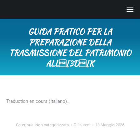
GUIDA PRATICO PER LA
PREPARAZIONE DELLA
TRASMISSIONE DEL PATRIMONIO
ALL[3D[K
Tu sei qui:
Traduction en cours (Italiano)…
Categoria:
Non categorizzato
Di
laurent
13 Maggio 2026