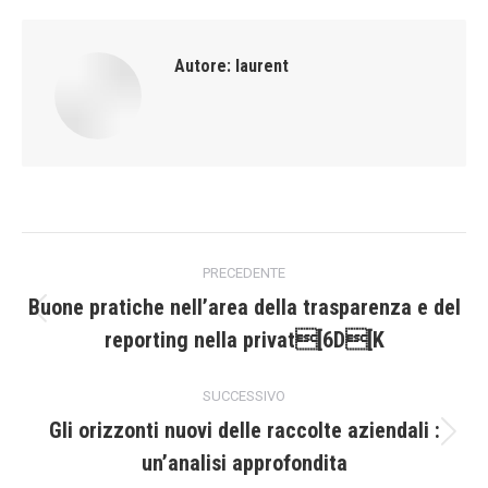
Autore:
laurent
Naviga
PRECEDENTE
tra
Buone pratiche nell’area della trasparenza e del
Post
reporting nella privat[6D[K
i
precedente:
post
SUCCESSIVO
Gli orizzonti nuovi delle raccolte aziendali :
Prossimo
un’analisi approfondita
post: