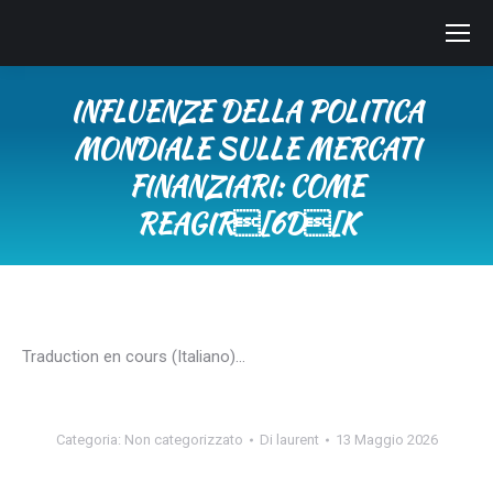
INFLUENZE DELLA POLITICA
MONDIALE SULLE MERCATI
FINANZIARI: COME
REAGIR[6D[K
Tu sei qui:
Traduction en cours (Italiano)…
Categoria:
Non categorizzato
Di
laurent
13 Maggio 2026