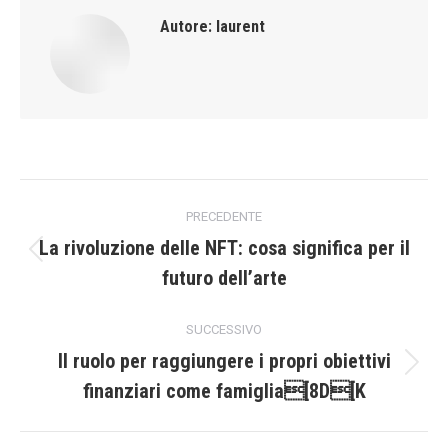
Autore:
laurent
Naviga
PRECEDENTE
tra
La rivoluzione delle NFT: cosa significa per il
Post
futuro dell’arte
i
precedente:
post
SUCCESSIVO
Il ruolo per raggiungere i propri obiettivi
Prossimo
finanziari come famiglia[8D[K
post: