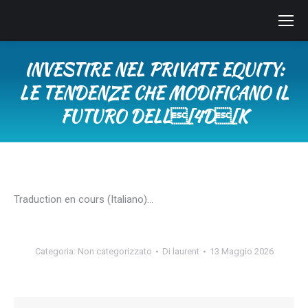
INVESTIRE NEL PRIVATE EQUITY:
LE TENDENZE CHE MODIFICANO IL
FUTURO DELL[4D[K
Tu sei qui:
Traduction en cours (Italiano)…
Categoria:
Non categorizzato
Di
laurent
13 Maggio 2026