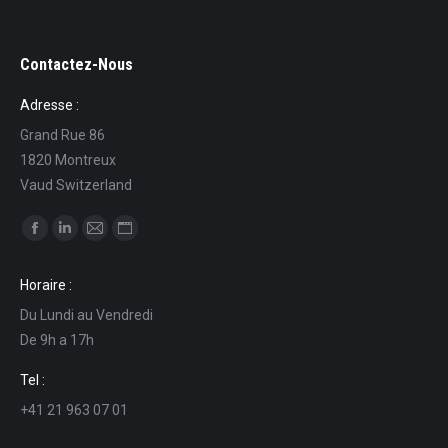
Contactez-Nous
Adresse :
Grand Rue 86
1820 Montreux
Vaud Switzerland
Ci puoi trovare su:
Facebook
Linkedin
Mail
Sito
page
page
page
web
Horaire :
opens
opens
opens
page
Du Lundi au Vendredi
in
in
in
opens
De 9h a 17h
new
new
new
in
window
window
window
new
Tel :
window
+41 21 963 07 01