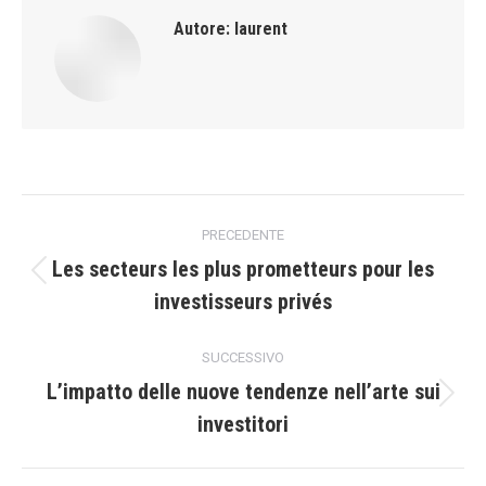
Autore:
laurent
Naviga
PRECEDENTE
tra
Les secteurs les plus prometteurs pour les
Post
investisseurs privés
i
precedente:
post
SUCCESSIVO
L’impatto delle nuove tendenze nell’arte sui
Prossimo
investitori
post: