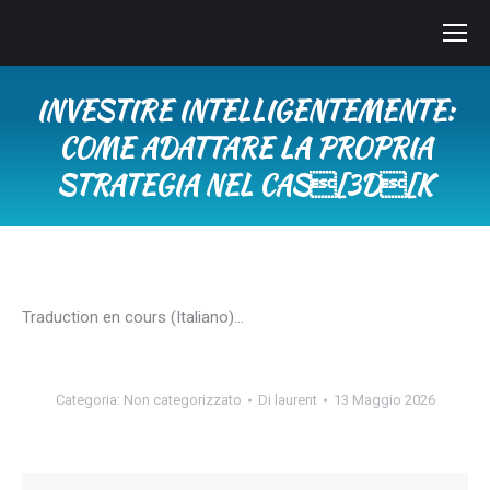
INVESTIRE INTELLIGENTEMENTE:
COME ADATTARE LA PROPRIA
STRATEGIA NEL CAS[3D[K
Tu sei qui:
Traduction en cours (Italiano)…
Categoria:
Non categorizzato
Di
laurent
13 Maggio 2026