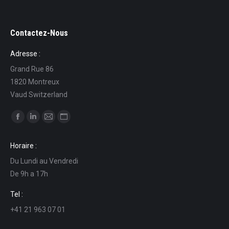
Contactez-Nous
Adresse :
Grand Rue 86
1820 Montreux
Vaud Switzerland
Ci puoi trovare su:
Facebook
Linkedin
Mail
Sito
page
page
page
web
Horaire :
opens
opens
opens
page
Du Lundi au Vendredi
in
in
in
opens
De 9h a 17h
new
new
new
in
window
window
window
new
Tel :
window
+41 21 963 07 01