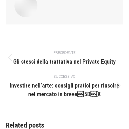
Naviga
PRECEDENTE
tra
Gli stessi della trattativa nel Private Equity
Post
precedente:
i
SUCCESSIVO
post
Investire nell’arte: consigli pratici per riuscire
Prossimo
nel mercato in breve[5D[K
post:
Related posts