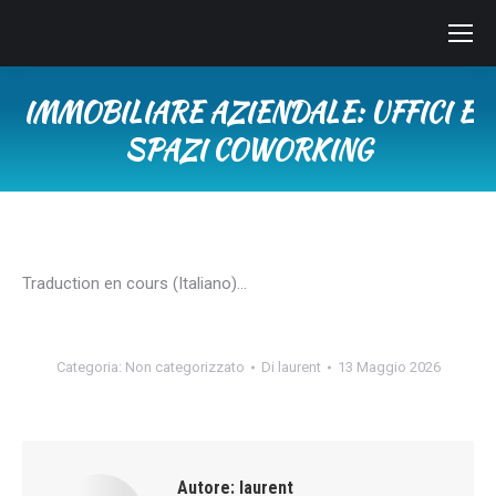
IMMOBILIARE AZIENDALE: UFFICI E
SPAZI COWORKING
Tu sei qui:
Traduction en cours (Italiano)…
Categoria:
Non categorizzato
Di
laurent
13 Maggio 2026
Autore:
laurent