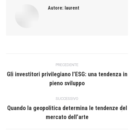
Autore:
laurent
Naviga
PRECEDENTE
tra
Gli investitori privilegiano l’ESG: una tendenza in
Post
pieno sviluppo
i
precedente:
post
SUCCESSIVO
Quando la geopolitica determina le tendenze del
Prossimo
mercato dell’arte
post: