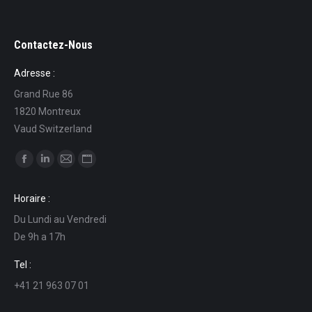
Contactez-Nous
Adresse :
Grand Rue 86
1820 Montreux
Vaud Switzerland
Ci puoi trovare su:
Facebook
Linkedin
Mail
Sito
page
page
page
web
Horaire :
opens
opens
opens
page
Du Lundi au Vendredi
in
in
in
opens
De 9h a 17h
new
new
new
in
window
window
window
new
Tel :
window
+41 21 963 07 01