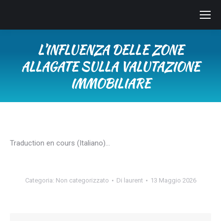
L’INFLUENZA DELLE ZONE
ALLAGATE SULLA VALUTAZIONE
IMMOBILIARE
Tu sei qui:
Traduction en cours (Italiano)…
Categoria:
Non categorizzato
Di
laurent
13 Maggio 2026