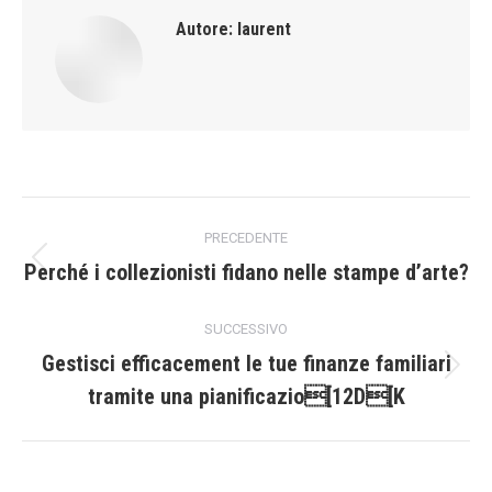
Autore:
laurent
Naviga
PRECEDENTE
tra
Perché i collezionisti fidano nelle stampe d’arte?
Post
precedente:
i
SUCCESSIVO
post
Gestisci efficacement le tue finanze familiari
Prossimo
tramite una pianificazio[12D[K
post: