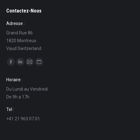
Contactez-Nous
Adresse :
Grand Rue 86
1820 Montreux
Vaud Switzerland
Ci puoi trovare su:
Facebook
Linkedin
Mail
Sito
page
page
page
web
Horaire :
opens
opens
opens
page
Du Lundi au Vendredi
in
in
in
opens
De 9h a 17h
new
new
new
in
window
window
window
new
Tel :
window
+41 21 963 07 01