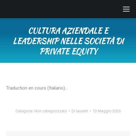
CULTURA AZIENDALE E
LEADERSHIP NELLE SOCIETÀ DI
PRIVATE EQUITY
Tu sei qui:
Traduction en cours (Italiano)…
Categoria:
Non categorizzato
Di
laurent
13 Maggio 2026