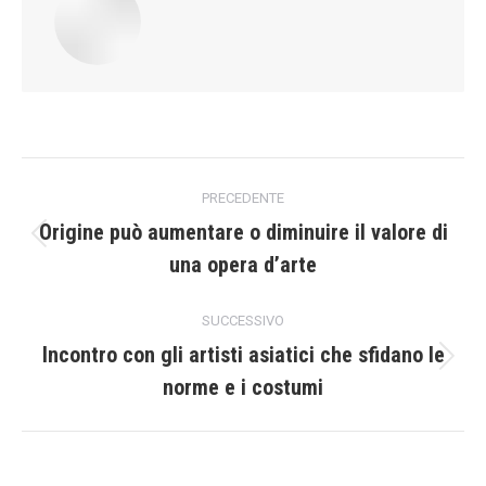
Naviga
PRECEDENTE
tra
Origine può aumentare o diminuire il valore di
Post
una opera d’arte
i
precedente:
post
SUCCESSIVO
Incontro con gli artisti asiatici che sfidano le
Prossimo
norme e i costumi
post: