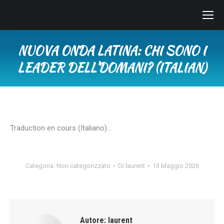
NUOVA ONDA LATINA: CHI SONO I
LEADER DELL’DOMANI? (ITALIAN)
Tu sei qui:
Traduction en cours (Italiano)…
Categoria:
Non categorizzato
Di
laurent
13 Maggio 2026
Autore:
laurent