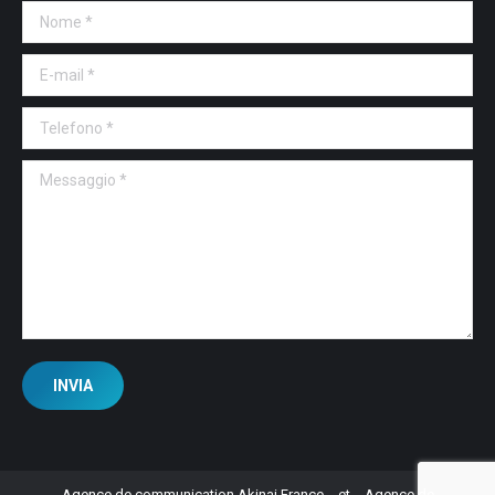
Nome *
E-mail *
Telefono *
Messaggio *
INVIA
Agence de communication Akinai France
et
Agence de