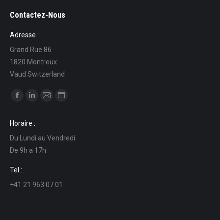
Contactez-Nous
Adresse :
Grand Rue 86
1820 Montreux
Vaud Switzerland
Ci puoi trovare su:
Facebook
Linkedin
Mail
Sito
page
page
page
web
Horaire :
opens
opens
opens
page
Du Lundi au Vendredi
in
in
in
opens
De 9h a 17h
new
new
new
in
window
window
window
new
Tel :
window
+41 21 963 07 01