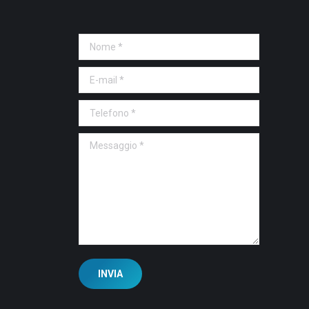
Nome *
E-mail *
Telefono *
Messaggio *
INVIA