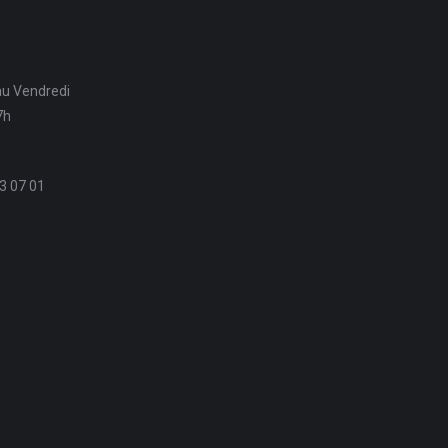
au Vendredi
7h
3 07 01