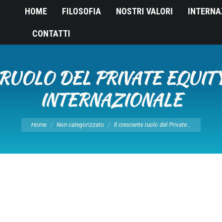
HOME
FILOSOFIA
NOSTRI VALORI
INTERNA
CONTATTI
RUOLO DEL PRIVATE EQUIT
INTERNAZIONALE
Tu sei qui:
Home
Non categorizzato
Il crescente ruolo del Private…