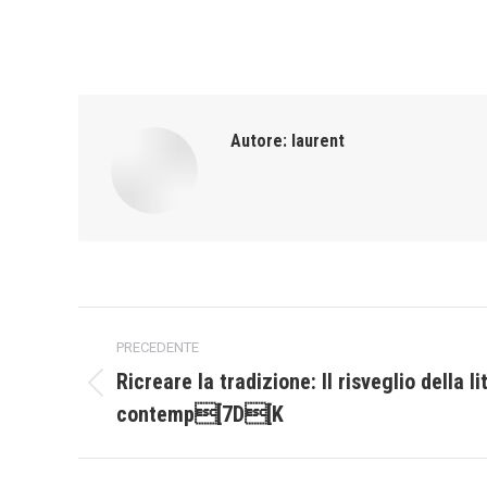
Autore:
laurent
Naviga
PRECEDENTE
tra
Ricreare la tradizione: Il risveglio della li
Post
contemp[7D[K
i
precedente:
post