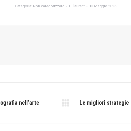
Categoria:
Non categorizzato
Di
laurent
13 Maggio 2026
tografia nell’arte
Le migliori strategie
Prossimo
post: