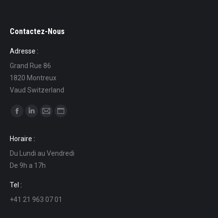
Contactez-Nous
Adresse :
Grand Rue 86
1820 Montreux
Vaud Switzerland
Ci puoi trovare su:
Facebook
Linkedin
Mail
Sito
page
page
page
web
Horaire :
opens
opens
opens
page
Du Lundi au Vendredi
in
in
in
opens
De 9h a 17h
new
new
new
in
window
window
window
new
Tel :
window
+41 21 963 07 01