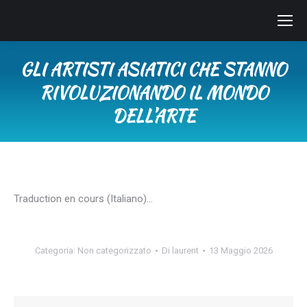
GLI ARTISTI ASIATICI CHE STANNO
RIVOLUZIONANDO IL MONDO
DELL’ARTE
Tu sei qui:
Traduction en cours (Italiano)…
Categoria:
Non categorizzato
Di
laurent
13 Maggio 2026