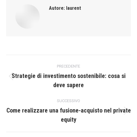
Autore:
laurent
Naviga
PRECEDENTE
tra
Strategie di investimento sostenibile: cosa si
Post
deve sapere
i
precedente:
post
SUCCESSIVO
Come realizzare una fusione-acquisto nel private
Prossimo
equity
post: