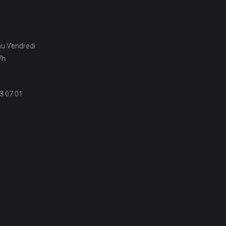
au Vendredi
7h
3 07 01