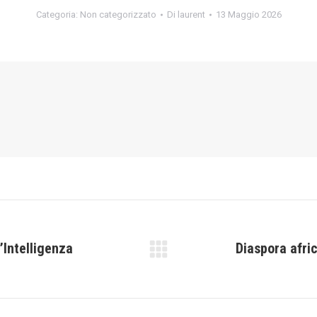
Categoria:
Non categorizzato
Di
laurent
13 Maggio 2026
’Intelligenza
Diaspora afri
Prossimo
post: