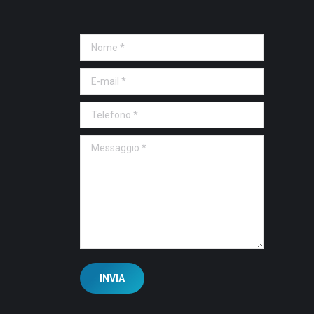
Nome *
E-mail *
Telefono *
Messaggio *
INVIA