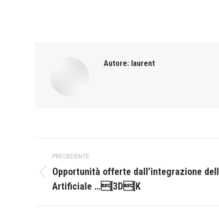
Autore:
laurent
Naviga
PRECEDENTE
tra
Opportunità offerte dall’integrazione dell
Post
Artificiale …[3D[K
i
precedente:
post