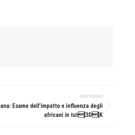
SUCCESSIVO
cana: Esame dell’impatto e influenza degli
africani in tut[3D[K