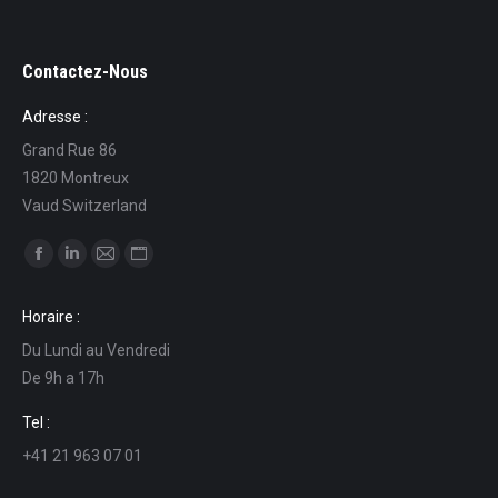
Contactez-Nous
Adresse :
Grand Rue 86
1820 Montreux
Vaud Switzerland
Ci puoi trovare su:
Facebook
Linkedin
Mail
Sito
page
page
page
web
Horaire :
opens
opens
opens
page
Du Lundi au Vendredi
in
in
in
opens
De 9h a 17h
new
new
new
in
window
window
window
new
Tel :
window
+41 21 963 07 01