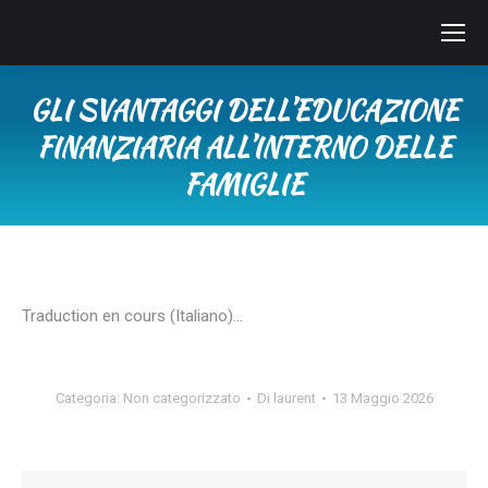
GLI SVANTAGGI DELL’EDUCAZIONE
FINANZIARIA ALL’INTERNO DELLE
FAMIGLIE
Tu sei qui:
Traduction en cours (Italiano)…
Categoria:
Non categorizzato
Di
laurent
13 Maggio 2026