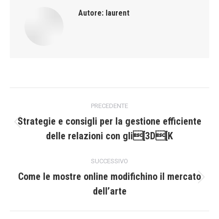
Autore:
laurent
Naviga
PRECEDENTE
tra
Strategie e consigli per la gestione efficiente
Post
delle relazioni con gli[3D[K
i
precedente:
post
SUCCESSIVO
Come le mostre online modifichino il mercato
Prossimo
dell’arte
post: