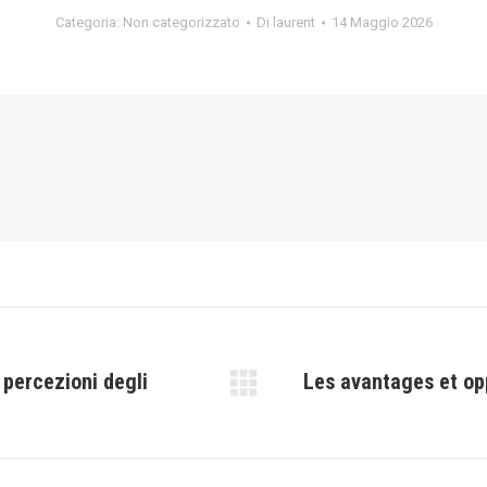
Categoria:
Non categorizzato
Di
laurent
14 Maggio 2026
percezioni degli
Les avantages et op
Prossimo
post: