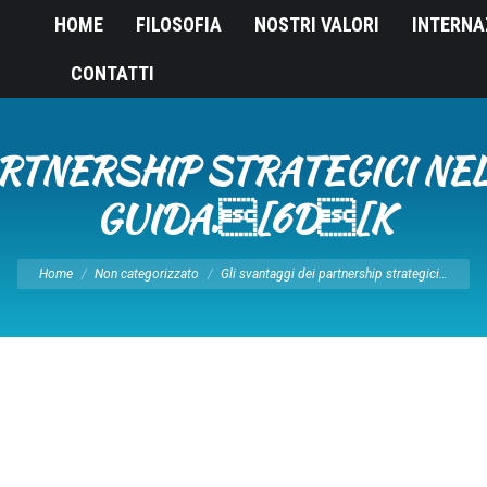
HOME
FILOSOFIA
NOSTRI VALORI
INTERNA
CONTATTI
ARTNERSHIP STRATEGICI NEL
GUIDA.[6D[K
Tu sei qui:
Home
Non categorizzato
Gli svantaggi dei partnership strategici…