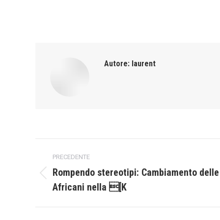
Autore:
laurent
Naviga
PRECEDENTE
tra
Rompendo stereotipi: Cambiamento delle 
Post
Africani nella [K
i
precedente:
post