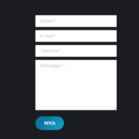
Nome *
E-mail *
Telefono *
Messaggio *
INVIA