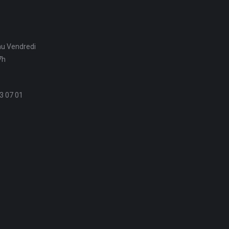
au Vendredi
7h
3 07 01