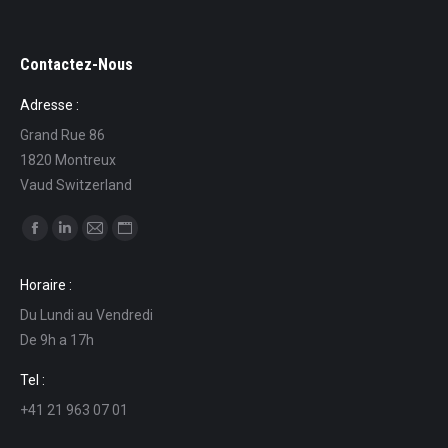
Contactez-Nous
Adresse :
Grand Rue 86
1820 Montreux
Vaud Switzerland
Ci puoi trovare su:
Facebook
Linkedin
Mail
Sito
page
page
page
web
Horaire :
opens
opens
opens
page
Du Lundi au Vendredi
in
in
in
opens
De 9h a 17h
new
new
new
in
window
window
window
new
Tel :
window
+41 21 963 07 01