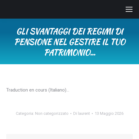
GLI SVANTAGGI DEI REGIMI DI
PENSIONE NEL GESTIRE IL TUO
PATRIMONIO…
Tu sei qui:
Traduction en cours (Italiano)…
Categoria:
Non categorizzato
Di
laurent
13 Maggio 2026