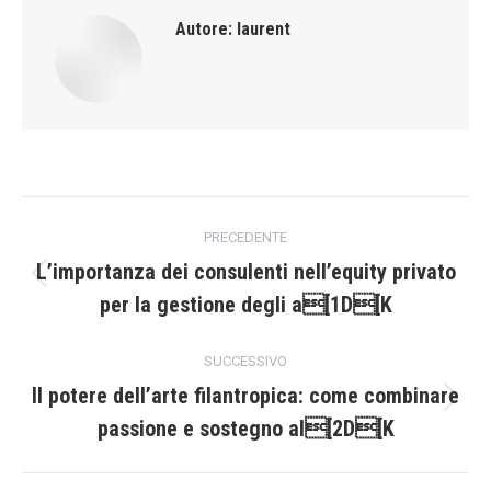
Autore:
laurent
Naviga
PRECEDENTE
tra
L’importanza dei consulenti nell’equity privato
Post
per la gestione degli a[1D[K
i
precedente:
post
SUCCESSIVO
Il potere dell’arte filantropica: come combinare
Prossimo
passione e sostegno al[2D[K
post: