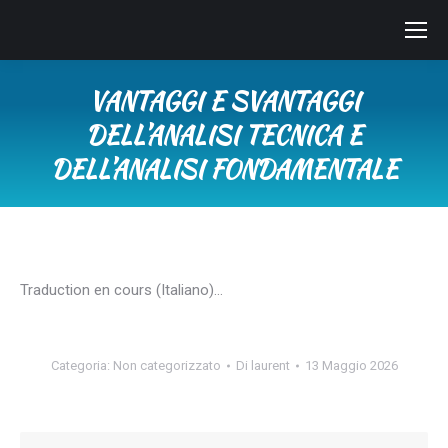
VANTAGGI E SVANTAGGI
DELL’ANALISI TECNICA E
DELL’ANALISI FONDAMENTALE
Tu sei qui:
Traduction en cours (Italiano)…
Categoria:
Non categorizzato
Di
laurent
13 Maggio 2026