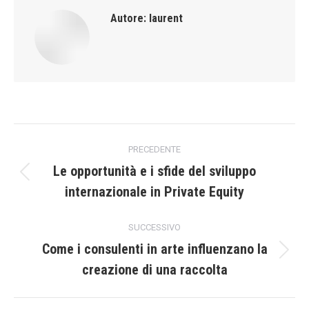
Autore:
laurent
Naviga
PRECEDENTE
tra
Le opportunità e i sfide del sviluppo
Post
internazionale in Private Equity
i
precedente:
post
SUCCESSIVO
Come i consulenti in arte influenzano la
Prossimo
creazione di una raccolta
post: