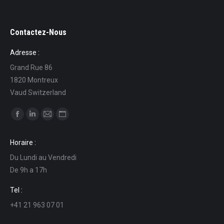
Contactez-Nous
Adresse :
Grand Rue 86
1820 Montreux
Vaud Switzerland
Ci puoi trovare su:
Facebook
Linkedin
Mail
Sito
page
page
page
web
Horaire :
opens
opens
opens
page
Du Lundi au Vendredi
in
in
in
opens
De 9h a 17h
new
new
new
in
window
window
window
new
Tel :
window
+41 21 963 07 01