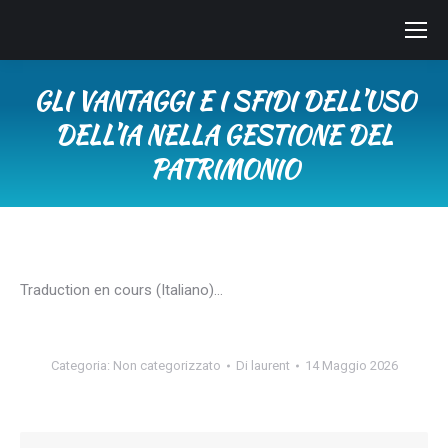
GLI VANTAGGI E I SFIDI DELL’USO
DELL’IA NELLA GESTIONE DEL
PATRIMONIO
Tu sei qui:
Traduction en cours (Italiano)…
Categoria:
Non categorizzato
Di
laurent
14 Maggio 2026