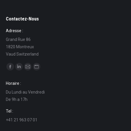
Contactez-Nous
Adresse :
Grand Rue 86
1820 Montreux
Vaud Switzerland
Ci puoi trovare su:
Facebook
Linkedin
Mail
Sito
page
page
page
web
Horaire :
opens
opens
opens
page
Du Lundi au Vendredi
in
in
in
opens
De 9h a 17h
new
new
new
in
window
window
window
new
Tel :
window
+41 21 963 07 01