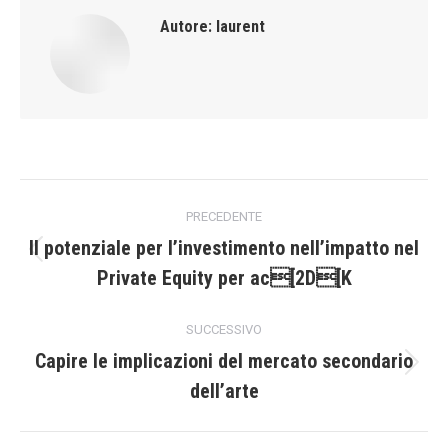
Autore:
laurent
Naviga
PRECEDENTE
tra
Il potenziale per l’investimento nell’impatto nel
Post
Private Equity per ac[2D[K
i
precedente:
post
SUCCESSIVO
Capire le implicazioni del mercato secondario
Prossimo
dell’arte
post: