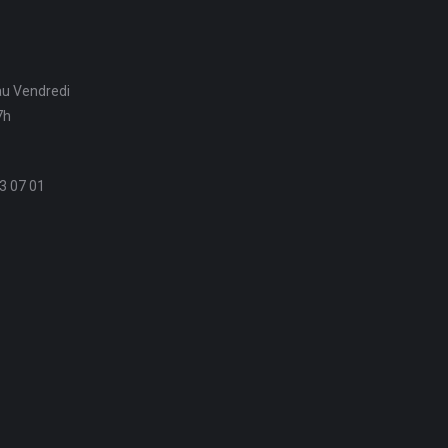
au Vendredi
7h
3 07 01