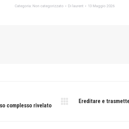
Categoria:
Non categorizzato
Di
laurent
13 Maggio 2026
Ereditare e trasmette
rso complesso rivelato
Prossimo
post: