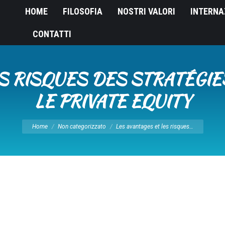
HOME
FILOSOFIA
NOSTRI VALORI
INTERNA
CONTATTI
ES RISQUES DES STRATÉGIE
LE PRIVATE EQUITY
Tu sei qui:
Home
Non categorizzato
Les avantages et les risques…