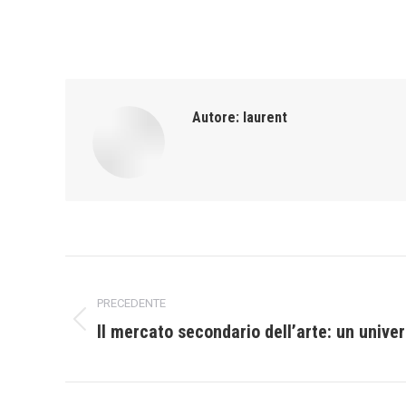
Autore:
laurent
Naviga
PRECEDENTE
tra
Il mercato secondario dell’arte: un unive
Post
i
precedente:
post