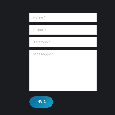
Nome *
E-mail *
Telefono *
Messaggio *
INVIA