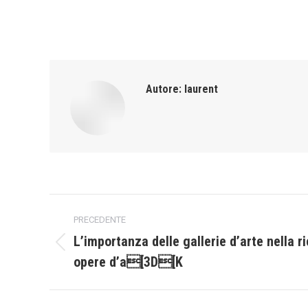
Autore:
laurent
Naviga
PRECEDENTE
tra
L’importanza delle gallerie d’arte nella 
Post
opere d’a[3D[K
i
precedente:
post