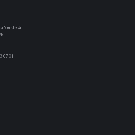
au Vendredi
7h
3 07 01