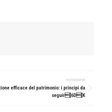
SUCCESSIVO
tione efficace del patrimonio: i principi da
seguir[6D[K