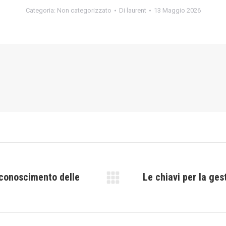
Categoria:
Non categorizzato
Di
laurent
13 Maggio 2026
riconoscimento delle
Le chiavi per la ges
Prossimo
post: