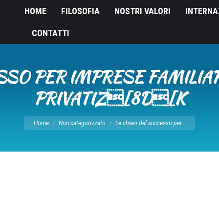
HOME
FILOSOFIA
NOSTRI VALORI
INTERNA
CONTATTI
ESSO PER IMPRESE FAMILIAR
PRIVATIZ[8D[K
Tu sei qui:
Home
Non categorizzato
Le chiavi del successo per…