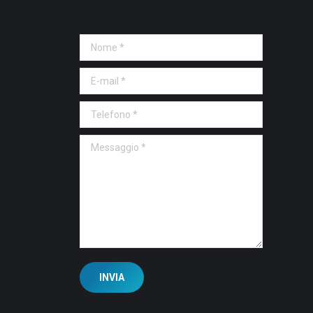
Nome *
E-mail *
Telefono *
Messaggio *
INVIA