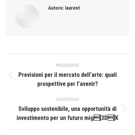
Autore:
laurent
Naviga
PRECEDENTE
tra
Previsioni per il mercato dell’arte: quali
Post
prospettive per l’avenir?
i
precedente:
post
SUCCESSIVO
Sviluppo sostenibile, una opportunità di
Prossimo
investimento per un futuro mig[3D[K
post: