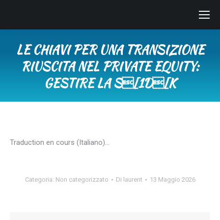
LE CHIAVI PER UNA TRANSIZIONE
RIUSCITA NEL PRIVATE EQUITY:
GESTIRE LA S[1D[K
Tu sei qui:
Traduction en cours (Italiano)…
Categoria:
Non categorizzato
Di
laurent
13 Maggio 2026