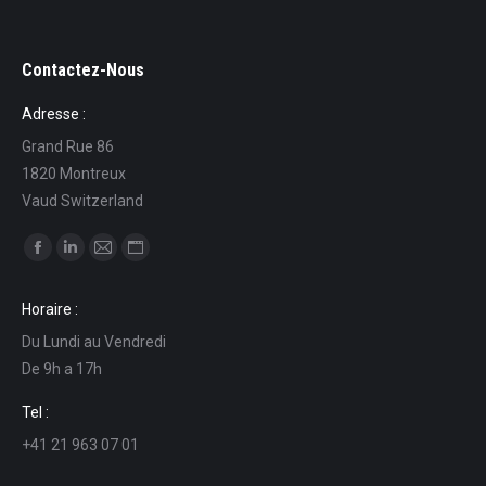
Contactez-Nous
Adresse :
Grand Rue 86
1820 Montreux
Vaud Switzerland
Ci puoi trovare su:
Facebook
Linkedin
Mail
Sito
page
page
page
web
Horaire :
opens
opens
opens
page
Du Lundi au Vendredi
in
in
in
opens
De 9h a 17h
new
new
new
in
window
window
window
new
Tel :
window
+41 21 963 07 01