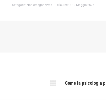
Categoria:
Non categorizzato
Di
laurent
13 Maggio 2026
Come la psicologia p
Prossimo
post: