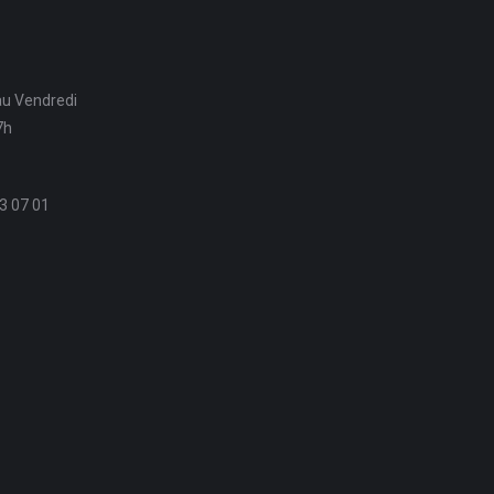
au Vendredi
7h
3 07 01