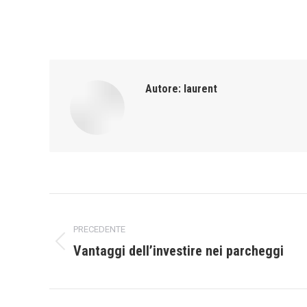
Autore:
laurent
Naviga
PRECEDENTE
tra
Vantaggi dell’investire nei parcheggi
Post
i
precedente:
post