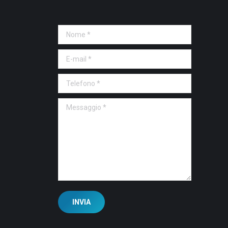
Nome *
E-mail *
Telefono *
Messaggio *
INVIA