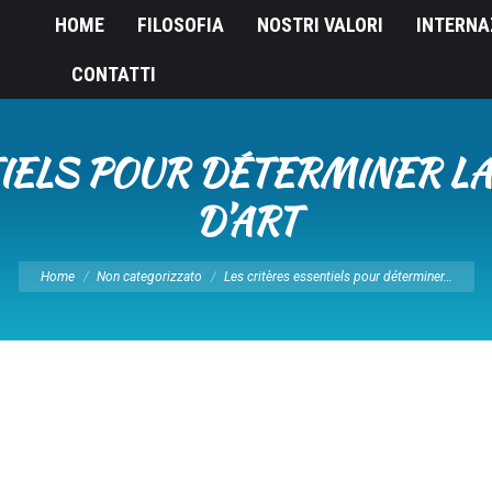
HOME
FILOSOFIA
NOSTRI VALORI
INTERNA
CONTATTI
IELS POUR DÉTERMINER L
D’ART
Tu sei qui:
Home
Non categorizzato
Les critères essentiels pour déterminer…