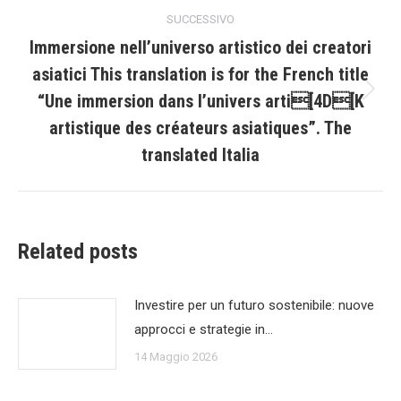
i
SUCCESSIVO
post
Immersione nell’universo artistico dei creatori
asiatici This translation is for the French title
“Une immersion dans l’univers arti[4D[K
Prossimo
post:
artistique des créateurs asiatiques”. The
translated Italia
Related posts
Investire per un futuro sostenibile: nuove
approcci e strategie in…
14 Maggio 2026