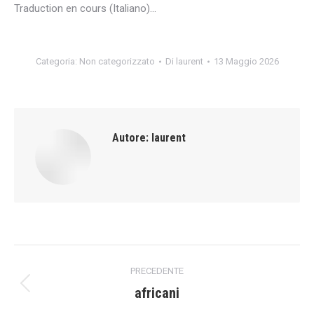
Traduction en cours (Italiano)…
Categoria:
Non categorizzato
Di
laurent
13 Maggio 2026
Autore:
laurent
Naviga
PRECEDENTE
tra
africani
Post
precedente: