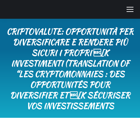
CRIPTOVALUTE: OPPORTUNITÀ PER
DIVERSIFICARE E RENDERE PIÙ
SICURI I PROPRI [K
INVESTIMENTI (TRANSLATION OF
“LES CRYPTOMONNAIES : DES
OPPORTUNITÉS POUR
DIVERSIFIER ET [K SÉCURISER
VOS INVESTISSEMENTS
Tu sei qui: