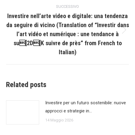
i
SUCCESSIVO
post
Investire nell’arte video e digitale: una tendenza
da seguire di vicino (Translation of “Investir dans
l’art vidéo et numérique : une tendance à
Prossimo
post:
su[2D[K suivre de près” from French to
Italian)
Related posts
Investire per un futuro sostenibile: nuove
approcci e strategie in…
14 Maggio 2026