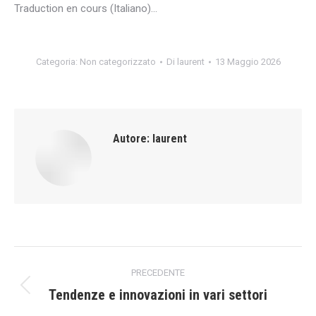
Traduction en cours (Italiano)…
Categoria:
Non categorizzato
Di
laurent
13 Maggio 2026
Autore:
laurent
Naviga
PRECEDENTE
tra
Tendenze e innovazioni in vari settori
Post
precedente: