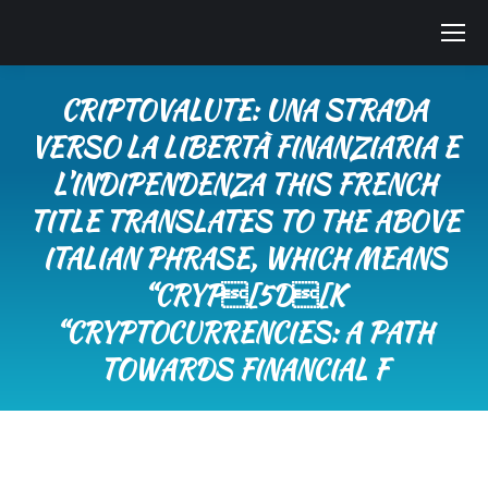
CRIPTOVALUTE: UNA STRADA
VERSO LA LIBERTÀ FINANZIARIA E
L’INDIPENDENZA THIS FRENCH
TITLE TRANSLATES TO THE ABOVE
ITALIAN PHRASE, WHICH MEANS
“CRYP[5D[K
“CRYPTOCURRENCIES: A PATH
TOWARDS FINANCIAL F
Tu sei qui: