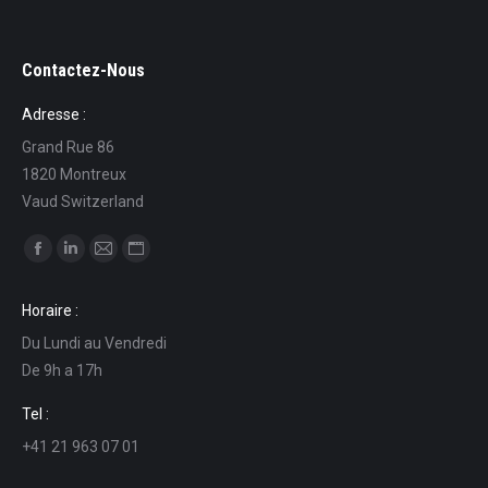
Contactez-Nous
Adresse :
Grand Rue 86
1820 Montreux
Vaud Switzerland
Ci puoi trovare su:
Facebook
Linkedin
Mail
Sito
page
page
page
web
Horaire :
opens
opens
opens
page
Du Lundi au Vendredi
in
in
in
opens
De 9h a 17h
new
new
new
in
window
window
window
new
Tel :
window
+41 21 963 07 01