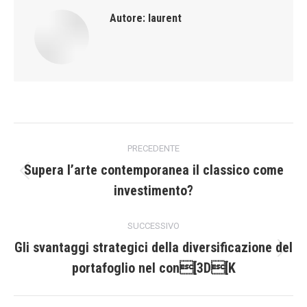
Autore:
laurent
Naviga
PRECEDENTE
tra
Supera l’arte contemporanea il classico come
Post
investimento?
i
precedente:
post
SUCCESSIVO
Gli svantaggi strategici della diversificazione del
Prossimo
portafoglio nel con[3D[K
post: