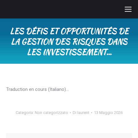
LES DÉFIS ET OPPORTUNITÉS DE
LA GESTION DES RISQUES DANS
LES INVESTISSEMENT…
Tu sei qui:
Traduction en cours (Italiano)…
Categoria:
Non categorizzato
Di
laurent
13 Maggio 2026