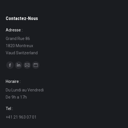
Contactez-Nous
Adresse :
Grand Rue 86
1820 Montreux
Vaud Switzerland
Ci puoi trovare su:
Facebook
Linkedin
Mail
Sito
page
page
page
web
Horaire :
opens
opens
opens
page
Du Lundi au Vendredi
in
in
in
opens
De 9h a 17h
new
new
new
in
window
window
window
new
Tel :
window
+41 21 963 07 01