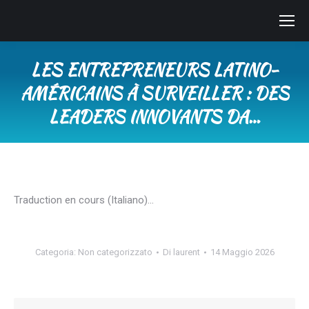
LES ENTREPRENEURS LATINO-
AMÉRICAINS À SURVEILLER : DES
LEADERS INNOVANTS DA…
Tu sei qui:
Traduction en cours (Italiano)…
Categoria:
Non categorizzato
Di
laurent
14 Maggio 2026