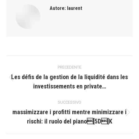
Autore:
laurent
Naviga
PRECEDENTE
tra
Les défis de la gestion de la liquidité dans les
Post
investissements en private…
i
precedente:
post
SUCCESSIVO
massimizzare i profitti mentre minimizzare i
Prossimo
rischi: il ruolo del piano[5D[K
post: