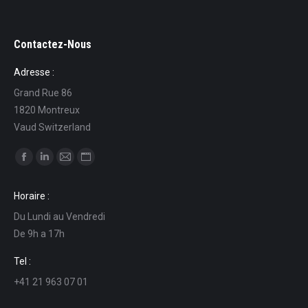
Contactez-Nous
Adresse :
Grand Rue 86
1820 Montreux
Vaud Switzerland
Ci puoi trovare su:
Facebook
Linkedin
Mail
Sito
page
page
page
web
Horaire :
opens
opens
opens
page
Du Lundi au Vendredi
in
in
in
opens
De 9h a 17h
new
new
new
in
window
window
window
new
Tel :
window
+41 21 963 07 01