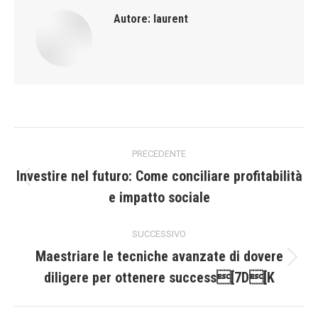
Autore:
laurent
Naviga
PRECEDENTE
tra
Investire nel futuro: Come conciliare profitabilità
Post
e impatto sociale
i
precedente:
post
SUCCESSIVO
Maestriare le tecniche avanzate di dovere
Prossimo
diligere per ottenere success[7D[K
post: