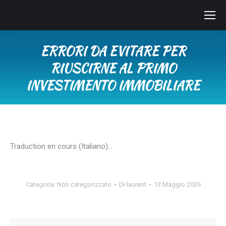
ERRORI DA EVITARE PER
RIUSCIRNE AL PRIMO
INVESTIMENTO IMMOBILIARE
Tu sei qui:
Traduction en cours (Italiano)…
Categoria:
Non categorizzato
Di
laurent
13 Maggio 2026