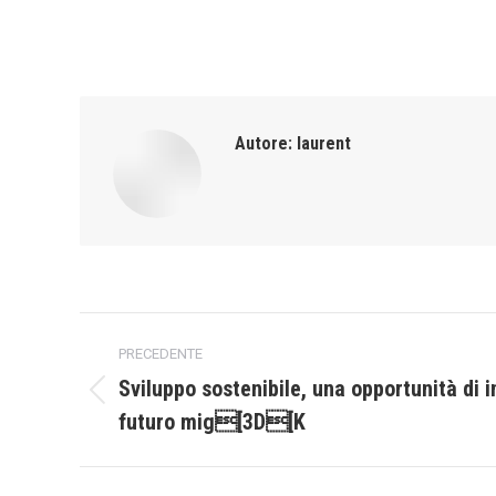
Autore:
laurent
Naviga
PRECEDENTE
tra
Sviluppo sostenibile, una opportunità di 
Post
futuro mig[3D[K
i
precedente:
post