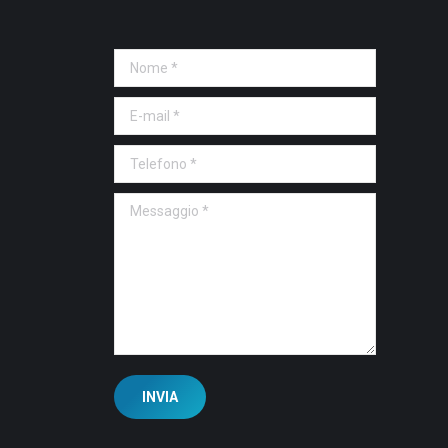
Nome *
E-mail *
Telefono *
Messaggio *
INVIA