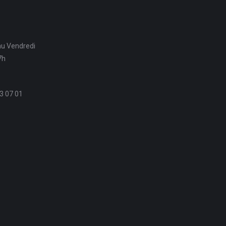
au Vendredi
7h
3 07 01