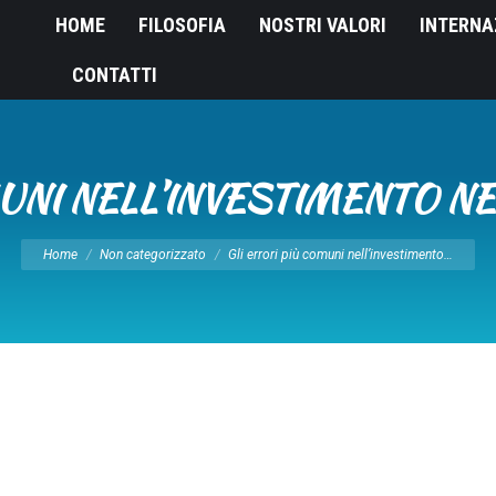
HOME
FILOSOFIA
NOSTRI VALORI
INTERNA
CONTATTI
MUNI NELL’INVESTIMENTO N
Tu sei qui:
Home
Non categorizzato
Gli errori più comuni nell’investimento…