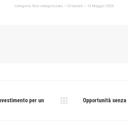
Categoria:
Non categorizzato
Di
laurent
13 Maggio 2026
investimento per un
Opportunità senza 
Prossimo
post: