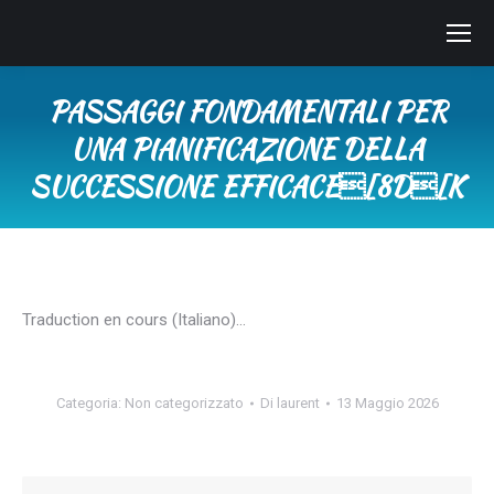
PASSAGGI FONDAMENTALI PER
UNA PIANIFICAZIONE DELLA
SUCCESSIONE EFFICACE[8D[K
Tu sei qui:
Traduction en cours (Italiano)…
Categoria:
Non categorizzato
Di
laurent
13 Maggio 2026