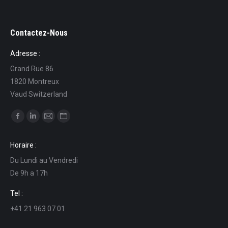
Contactez-Nous
Adresse :
Grand Rue 86
1820 Montreux
Vaud Switzerland
Ci puoi trovare su:
Facebook
Linkedin
Mail
Sito
page
page
page
web
Horaire :
opens
opens
opens
page
Du Lundi au Vendredi
in
in
in
opens
De 9h a 17h
new
new
new
in
window
window
window
new
Tel :
window
+41 21 963 07 01