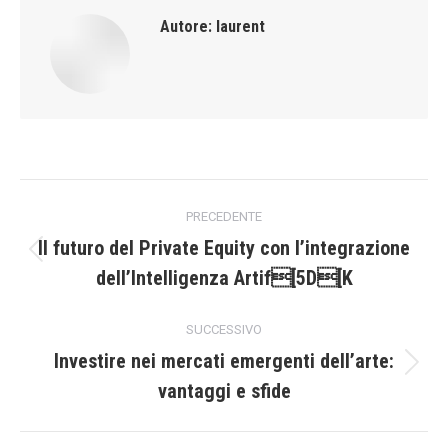
Autore:
laurent
Naviga
PRECEDENTE
tra
Il futuro del Private Equity con l’integrazione
Post
dell’Intelligenza Artif[5D[K
i
precedente:
post
SUCCESSIVO
Investire nei mercati emergenti dell’arte:
Prossimo
vantaggi e sfide
post: