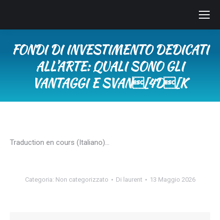
FONDI DI INVESTIMENTO DEDICATI
ALL’ARTE: QUALI SONO GLI
VANTAGGI E SVAN[4D[K
Tu sei qui:
Traduction en cours (Italiano)…
Categoria:
Non categorizzato
Di
laurent
13 Maggio 2026