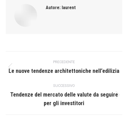
Autore:
laurent
Naviga
PRECEDENTE
tra
Le nuove tendenze architettoniche nell’edilizia
Post
precedente:
i
SUCCESSIVO
post
Tendenze del mercato delle valute da seguire
Prossimo
per gli investitori
post: