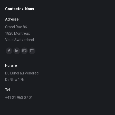
Contactez-Nous
Adresse :
Grand Rue 86
1820 Montreux
Vaud Switzerland
Ci puoi trovare su:
Facebook
Linkedin
Mail
Sito
page
page
page
web
Horaire :
opens
opens
opens
page
Du Lundi au Vendredi
in
in
in
opens
De 9h a 17h
new
new
new
in
window
window
window
new
Tel :
window
+41 21 963 07 01