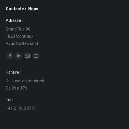
Contactez-Nous
Adresse :
Grand Rue 86
1820 Montreux
Vaud Switzerland
Ci puoi trovare su:
Facebook
Linkedin
Mail
Sito
page
page
page
web
Horaire :
opens
opens
opens
page
Du Lundi au Vendredi
in
in
in
opens
De 9h a 17h
new
new
new
in
window
window
window
new
Tel :
window
+41 21 963 07 01