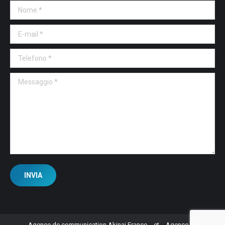
Nome *
E-mail *
Telefono *
Messaggio *
INVIA
Agence de communication Akinai France
et
Agence de