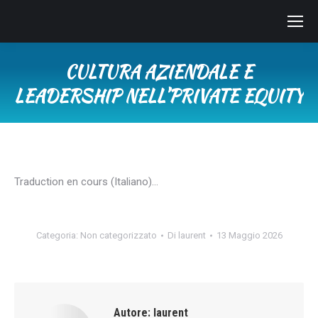
CULTURA AZIENDALE E
LEADERSHIP NELL’PRIVATE EQUITY
Tu sei qui:
Traduction en cours (Italiano)…
Categoria:
Non categorizzato
Di
laurent
13 Maggio 2026
Autore:
laurent