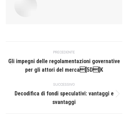
Naviga
PRECEDENTE
tra
Gli impegni delle regolamentazioni governative
Post
per gli attori del merca[5D[K
i
precedente:
post
SUCCESSIVO
Decodifica di fondi speculativi: vantaggi e
Prossimo
svantaggi
post: