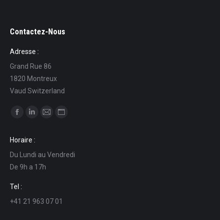
Contactez-Nous
Adresse :
Grand Rue 86
1820 Montreux
Vaud Switzerland
Ci puoi trovare su:
Facebook
Linkedin
Mail
Sito
page
page
page
web
Horaire :
opens
opens
opens
page
Du Lundi au Vendredi
in
in
in
opens
De 9h a 17h
new
new
new
in
window
window
window
new
Tel :
window
+41 21 963 07 01