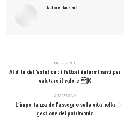
Autore:
laurent
Naviga
PRECEDENTE
tra
Al di là dell’estetica : i fattori determinanti per
Post
valutare il valore [K
i
precedente:
post
SUCCESSIVO
L’importanza dell’assegno sulla vita nella
Prossimo
gestione del patrimonio
post: