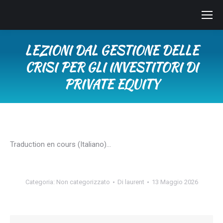
LEZIONI DAL GESTIONE DELLE
CRISI PER GLI INVESTITORI DI
PRIVATE EQUITY
Tu sei qui:
Traduction en cours (Italiano)…
Categoria:
Non categorizzato
Di
laurent
13 Maggio 2026