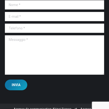
Nome *
E-mail *
Telefono *
Messaggio *
INVIA
Agence de communication Akinai France
et
Agence de