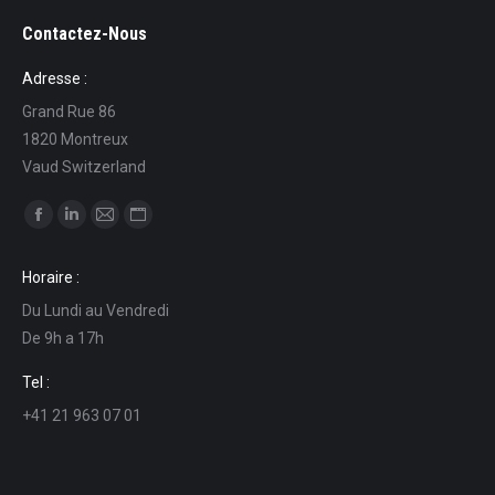
Contactez-Nous
Adresse :
Grand Rue 86
1820 Montreux
Vaud Switzerland
Ci puoi trovare su:
Facebook
Linkedin
Mail
Sito
page
page
page
web
Horaire :
opens
opens
opens
page
Du Lundi au Vendredi
in
in
in
opens
De 9h a 17h
new
new
new
in
window
window
window
new
Tel :
window
+41 21 963 07 01