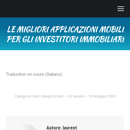
LE MIGLIORI APPLICAZIONI MOBILI
PER GLI INVESTITORI IMMOBILIARI
Tu sei qui:
Traduction en cours (Italiano)…
Categoria:
Non categorizzato
Di
laurent
13 Maggio 2026
Autore:
laurent