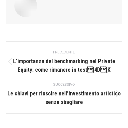
Naviga
PRECEDENTE
tra
L’importanza del benchmarking nel Private
Post
Equity: come rimanere in test[4D[K
i
precedente:
post
SUCCESSIVO
Le chiavi per riuscire nell’investimento artistico
Prossimo
senza sbagliare
post: