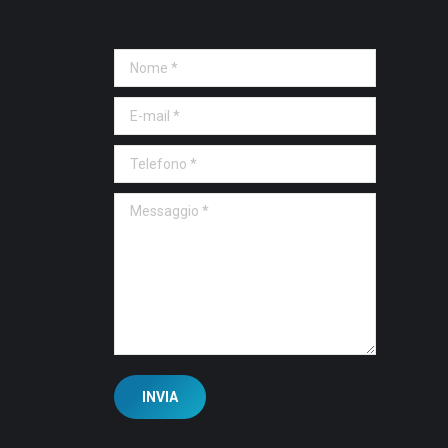
Nome *
E-mail *
Telefono *
Messaggio *
INVIA