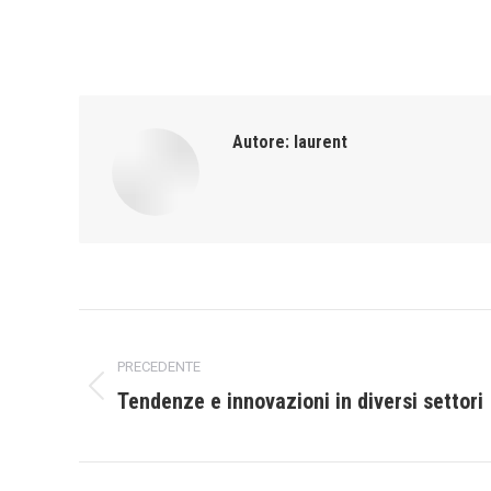
Autore:
laurent
Naviga
PRECEDENTE
tra
Tendenze e innovazioni in diversi settori
Post
i
precedente:
post