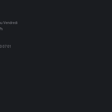
au Vendredi
7h
3 07 01