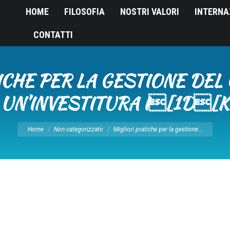
HOME
FILOSOFIA
NOSTRI VALORI
INTERNA
CONTATTI
CHE PER LA GESTIONE DEL C
UN’INVESTITURA I[1D[K
Tu sei qui:
Home
Non categorizzato
Migliori pratiche per la gestione…