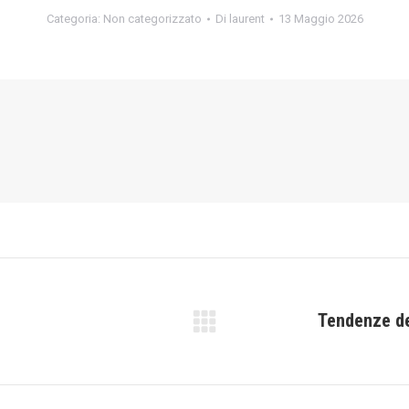
Categoria:
Non categorizzato
Di
laurent
13 Maggio 2026
Tendenze de
Prossimo
post: