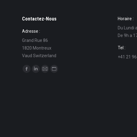
Contactez-Nous
Horaire :
Du Lundi 
Adresse :
De 9h a 1
Grand Rue 86
Tel :
1820 Montreux
Vaud Switzerland
+41 21 96
Ci puoi trovare su:
Facebook
Linkedin
Mail
Sito
page
page
page
web
opens
opens
opens
page
in
in
in
opens
new
new
new
in
window
window
window
new
window