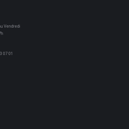
au Vendredi
7h
3 07 01