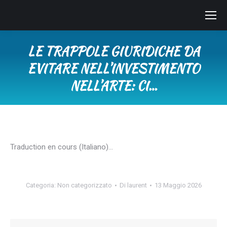
LE TRAPPOLE GIURIDICHE DA
EVITARE NELL’INVESTIMENTO
NELL’ARTE: CI…
Tu sei qui:
Traduction en cours (Italiano)…
Categoria:
Non categorizzato
Di
laurent
13 Maggio 2026