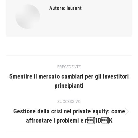
Autore:
laurent
Naviga
PRECEDENTE
tra
Smentire il mercato cambiari per gli investitori
Post
principianti
i
precedente:
post
SUCCESSIVO
Gestione della crisi nel private equity: come
Prossimo
affrontare i problemi e r[1D[K
post: