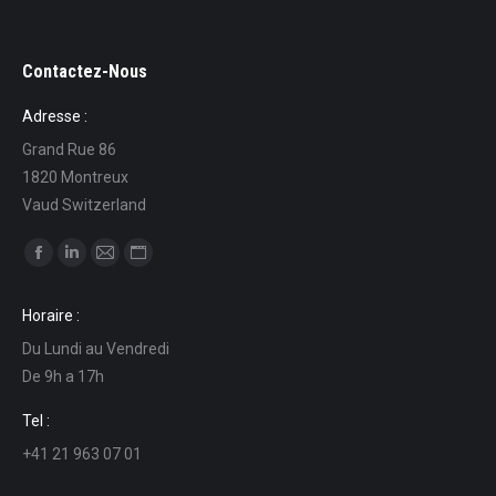
Contactez-Nous
Adresse :
Grand Rue 86
1820 Montreux
Vaud Switzerland
Ci puoi trovare su:
Facebook
Linkedin
Mail
Sito
page
page
page
web
Horaire :
opens
opens
opens
page
Du Lundi au Vendredi
in
in
in
opens
De 9h a 17h
new
new
new
in
window
window
window
new
Tel :
window
+41 21 963 07 01