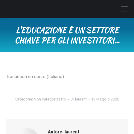
L’EDUCAZIONE È UN SETTORE
CHIAVE PER GLI INVESTITORI…
Tu sei qui:
Traduction en cours (Italiano)…
Categoria:
Non categorizzato
Di
laurent
13 Maggio 2026
Autore:
laurent