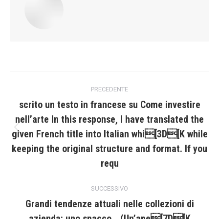
Naviga
PRECEDENTE
tra
scrito un testo in francese su Come investire
nell’arte In this response, I have translated the
i
given French title into Italian whi[3D[K while
Post
post
precedente:
keeping the original structure and format. If you
requ
SUCCESSIVO
Grandi tendenze attuali nelle collezioni di
azienda: uno spacco… (Un’ape[7D[K