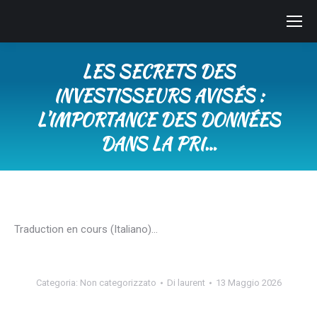
LES SECRETS DES
INVESTISSEURS AVISÉS :
L’IMPORTANCE DES DONNÉES
DANS LA PRI…
Tu sei qui:
Traduction en cours (Italiano)…
Categoria:
Non categorizzato
Di
laurent
13 Maggio 2026