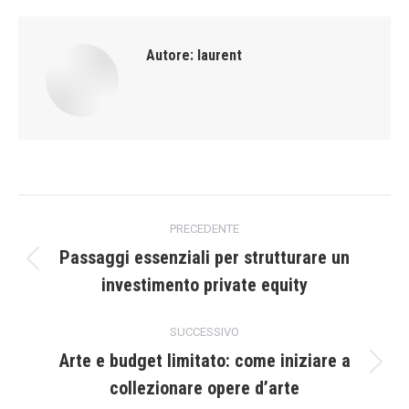
Autore:
laurent
Naviga
PRECEDENTE
tra
Passaggi essenziali per strutturare un
Post
investimento private equity
i
precedente:
post
SUCCESSIVO
Arte e budget limitato: come iniziare a
Prossimo
collezionare opere d’arte
post: